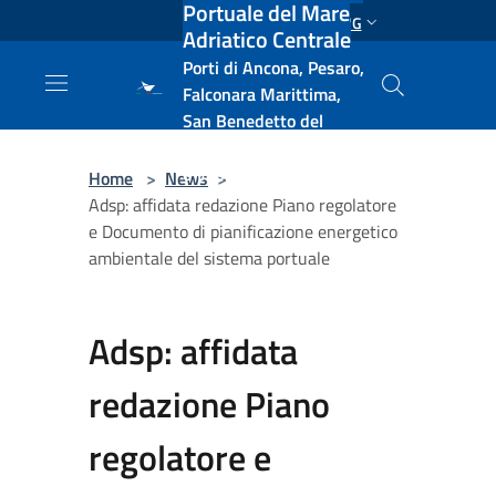
Portuale del Mare
Salta al contenuto principale
ENG
Adriatico Centrale
Porti di Ancona, Pesaro,
Falconara Marittima,
San Benedetto del
Tronto, Pescara, Ortona
e Vasto
Home
>
News
>
Adsp: affidata redazione Piano regolatore
e Documento di pianificazione energetico
ambientale del sistema portuale
Adsp: affidata
redazione Piano
regolatore e