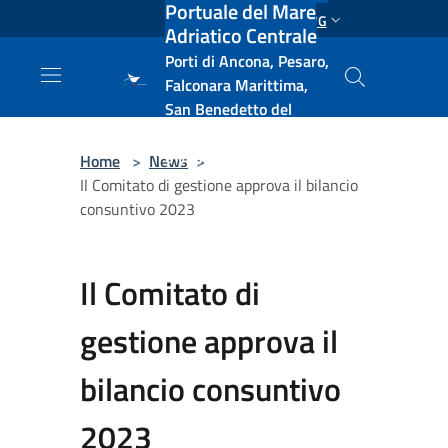
Portuale del Mare
Salta al contenuto principale
ENG
Adriatico Centrale
Porti di Ancona, Pesaro,
Falconara Marittima,
San Benedetto del
Tronto, Pescara, Ortona
e Vasto
Home
>
News
>
Il Comitato di gestione approva il bilancio
consuntivo 2023
Il Comitato di
gestione approva il
bilancio consuntivo
2023