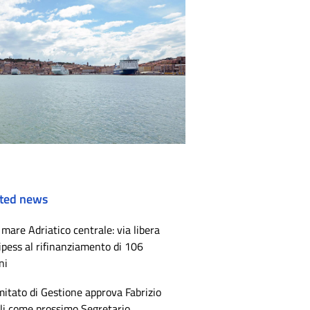
ted news
mare Adriatico centrale: via libera
ipess al rifinanziamento di 106
ni
mitato di Gestione approva Fabrizio
li come prossimo Segretario