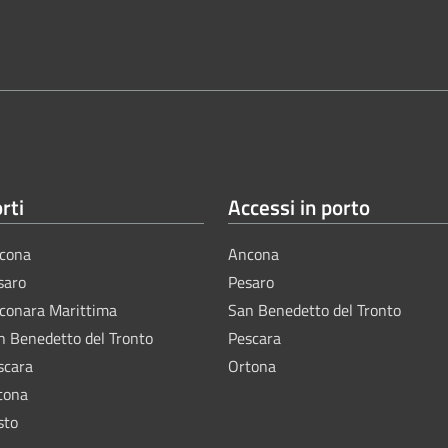
rti
Accessi in porto
cona
Ancona
saro
Pesaro
lconara Marittima
San Benedetto del Tronto
n Benedetto del Tronto
Pescara
scara
Ortona
tona
sto