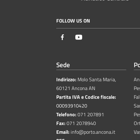
FOLLOW US ON
Facebook
Youtube
Sede
Po
Indirizzo:
Molo Santa Maria,
An
60121 Ancona AN
Pe
Partita IVA e Codice fiscale:
Fa
00093910420
Sa
Telefono:
071 207891
Pe
Fax:
071 2078940
Or
Email:
info@porto.ancona.it
Va