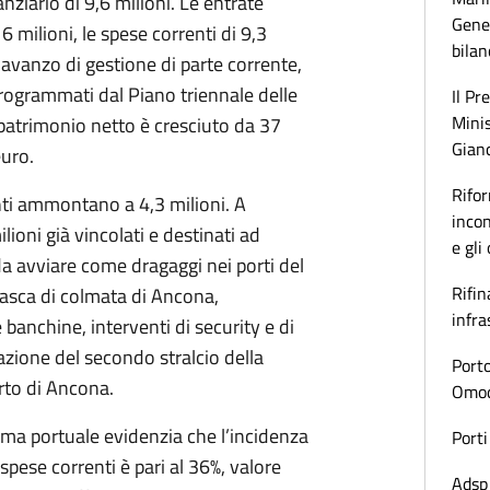
anziario di 9,6 milioni. Le entrate
Gener
 milioni, le spese correnti di 9,3
bilan
i avanzo di gestione di parte corrente,
programmati dal Piano triennale delle
Il Pr
Minis
l patrimonio netto è cresciuto da 37
Gianc
euro.
Rifor
nti ammontano a 4,3 milioni. A
incon
ilioni già vincolati e destinati ad
e gli
da avviare come dragaggi nei porti del
Rifin
asca di colmata di Ancona,
infra
banchine, interventi di security e di
azione del secondo stralcio della
Porto
rto di Ancona.
Omoda
tema portuale evidenzia che l’incidenza
Porti
 spese correnti è pari al 36%, valore
Adsp 