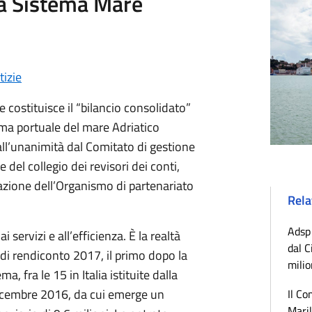
tà Sistema Mare
tizie
 costituisce il “bilancio consolidato”
tema portuale del mare Adriatico
all’unanimità dal Comitato di gestione
e del collegio dei revisori dei conti,
vazione dell’Organismo di partenariato
Rela
Adsp 
 servizi e all’efficienza. È la realtà
dal C
 di rendiconto 2017, il primo dopo la
milio
a, fra le 15 in Italia istituite dalla
dicembre 2016, da cui emerge un
Il Co
Maril