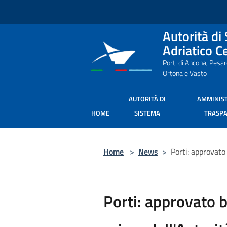
Salta al contenuto principale
Autorità di
Adriatico C
Porti di Ancona, Pesa
Ortona e Vasto
AUTORITÀ DI
AMMINIS
HOME
SISTEMA
TRASP
Home
>
News
>
Porti: approvato
Porti: approvato b