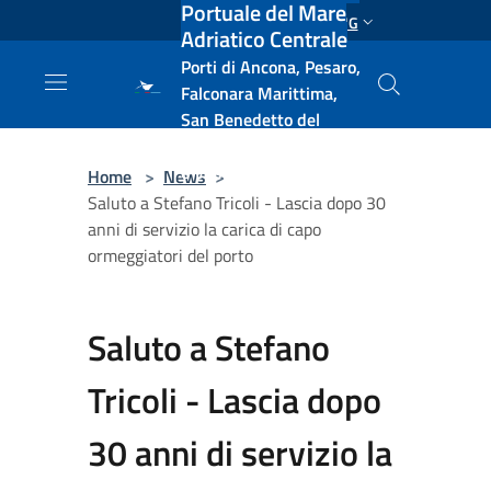
Portuale del Mare
Salta al contenuto principale
ENG
Adriatico Centrale
Porti di Ancona, Pesaro,
Falconara Marittima,
San Benedetto del
Tronto, Pescara, Ortona
e Vasto
Home
>
News
>
Saluto a Stefano Tricoli - Lascia dopo 30
anni di servizio la carica di capo
ormeggiatori del porto
Saluto a Stefano
Tricoli - Lascia dopo
30 anni di servizio la