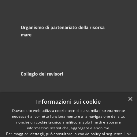
Organismo di partenariato della risorsa
mare
Collegio dei revisori
×
Informazioni sui cookie
RSS
Copyright © 2025
Accessibility
Autorità di
Questo sito web utilizza cookie tecnici e assimilati strettamente
necessari al corretto funzionamento e alla navigazione del sito,
Privacy
Sistema Portuale
nonché un cookie tecnico analitico al solo fine di elaborare
Cookie
del Mare Adriatico
informazioni statistiche, aggregate e anonime.
Sitemap
Centrale
Per maggiori dettagli, può consultare la cookie policy al seguente
Link