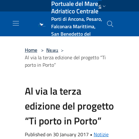
Portuale del Mare
Salta al contenuto principale
ENG
Adriatico Centrale
Porti di Ancona, Pesaro,
Falconara Marittima,
San Benedetto del
Tronto, Pescara, Ortona
e Vasto
Home
>
News
>
Al via la terza edizione del progetto “Ti
porto in Porto”
Al via la terza
edizione del progetto
“Ti porto in Porto”
Published on 30 January 2017 •
Notizie