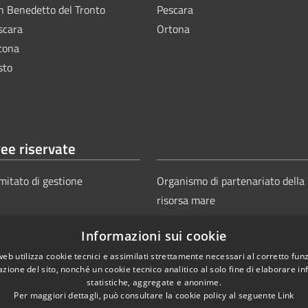
n Benedetto del Tronto
Pescara
scara
Ortona
tona
sto
ee riservate
mitato di gestione
Organismo di partenariato della
risorsa mare
Informazioni sui cookie
web utilizza cookie tecnici e assimilati strettamente necessari al corretto fu
azione del sito, nonché un cookie tecnico analitico al solo fine di elaborare i
statistiche, aggregate e anonime.
Per maggiori dettagli, può consultare la cookie policy al seguente
Link
Copyright © 2025
Aut
ie
Sitemap