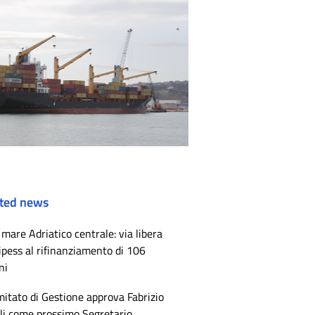
ted news
mare Adriatico centrale: via libera
ipess al rifinanziamento di 106
ni
mitato di Gestione approva Fabrizio
li come prossimo Segretario