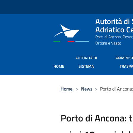
Salta al contenuto principale
Autorità di
Adriatico C
Porti di Ancona, Pesa
Ortona e Vasto
AUTORITÀ DI
AMMINIS
HOME
SISTEMA
TRASP
Home
>
News
>
Porto di Ancona:
Porto di Ancona: tr