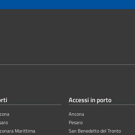
rti
Accessi in porto
cona
Ancona
saro
Pesaro
lconara Marittima
San Benedetto del Tronto