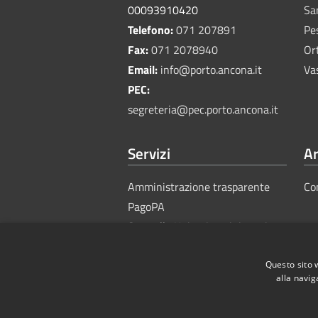
00093910420
Sa
Telefono:
071 207891
Pe
Fax:
071 2078940
Or
Email:
info@porto.ancona.it
Va
PEC:
segreteria@pec.porto.ancona.it
Servizi
Ar
Amministrazione trasparente
Co
PagoPA
Sportello Unico Amministrativo
Questo sito 
alla navig
RSS
Accessibility
Privacy
Cook