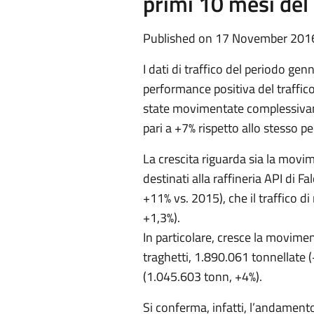
primi 10 mesi del
Published on 17 November 201
I dati di traffico del periodo g
performance positiva del traffic
state movimentate complessivam
pari a +7% rispetto allo stesso p
La crescita riguarda sia la movim
destinati alla raffineria API di F
+11% vs. 2015), che il traffico d
+1,3%).
In particolare, cresce la movime
traghetti, 1.890.061 tonnellate (
(1.045.603 tonn, +4%).
Si conferma, infatti, l’andamento