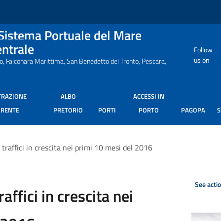
 Sistema Portuale del Mare
entrale
Follow
us on
ro, Falconara Marittima, San Benedetto del Tronto, Pescara,
TRAZIONE
ALBO
ACCESSI IN
ARENTE
PRETORIO
PORTI
PORTO
PAGOPA
 traffici in crescita nei primi 10 mesi del 2016
See acti
affici in crescita nei