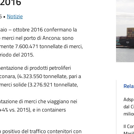
 2016
6 •
Notizie
ennaio – ottobre 2016 confermano la
o merci nel porto di Ancona: sono
ente 7.600.471 tonnellate di merci,
eriodo del 2015.
entazione di prodotti petroliferi
alconara, (4.323.550 tonnellate, pari a
i merci solide (3.276.921 tonnellate,
Rela
Adsp 
ntazione di merci che viaggiano nei
dal C
+4% vs. 2015), e in containers
milio
Il Co
 positivo del traffico contenitori con
Maril