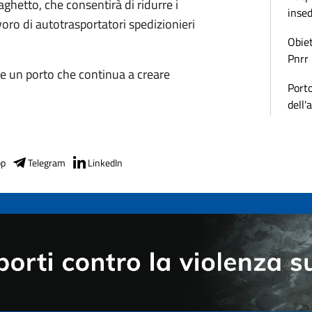
aghetto, che consentirà di ridurre i
inse
voro di autotrasportatori spedizionieri
Obiet
Pnrr
e un porto che continua a creare
Porto
dell'
pp
Telegram
LinkedIn