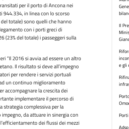
ransitati per il porto di Ancona nei
Gener
i 944.334, in linea con lo scorso
bilan
 del totale) sono quelli che hanno
Il Pr
egamento con i porti greci di
Minis
 (23% del totale) i passeggeri sulla
Gianc
Rifor
ri “Il 2016 si avvia ad essere un altro
incon
e gli
tano. Il risultato si deve all’impegno
atori per rendere i servizi portuali
Rifin
o ad un continuo miglioramento
infra
per accompagnare la crescita dei
Porto
ortante implementare il percorso di
Omoda
a strategia complessiva per la
mo impegno, da attuare in sinergia con
Porti
 l’efficientamento dei flussi dei mezzi
Adsp 