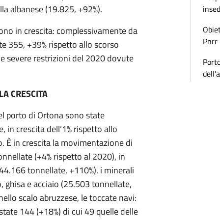
ella albanese (19.825, +92%).
inse
Obiet
sono in crescita: complessivamente da
Pnrr
e 355, +39% rispetto allo scorso
e severe restrizioni del 2020 dovute
Porto
dell'
LA CRESCITA
l porto di Ortona sono state
in crescita dell’1% rispetto allo
. È in crescita la movimentazione di
nnellate (+4% rispetto al 2020), in
 (44.166 tonnellate, +110%), i minerali
, ghisa e acciaio (25.503 tonnellate,
ello scalo abruzzese, le toccate navi:
tate 144 (+18%) di cui 49 quelle delle