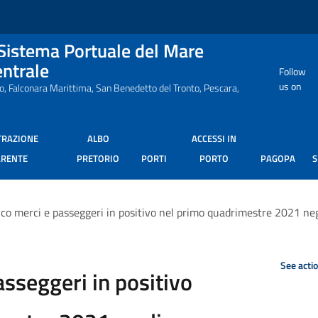
 Sistema Portuale del Mare
entrale
Follow
us on
ro, Falconara Marittima, San Benedetto del Tronto, Pescara,
TRAZIONE
ALBO
ACCESSI IN
ARENTE
PRETORIO
PORTI
PORTO
PAGOPA
ico merci e passeggeri in positivo nel primo quadrimestre 2021 neg
See acti
asseggeri in positivo