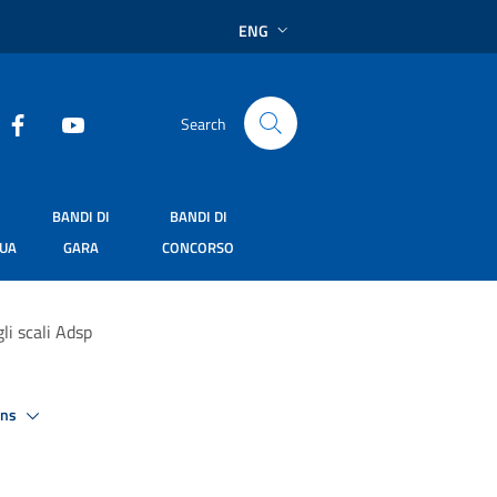
ENG
Search
BANDI DI
BANDI DI
SUA
GARA
CONCORSO
li scali Adsp
ons