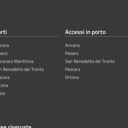
rti
Accessi in porto
cona
Ancona
saro
Pesaro
lconara Marittima
San Benedetto del Tronto
n Benedetto del Tronto
Pescara
scara
Ortona
tona
sto
ee riservate