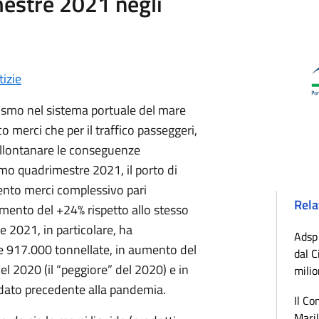
estre 2021 negli
izie
imismo nel sistema portuale del mare
ico merci che per il traffico passeggeri,
allontanare le conseguenze
imo quadrimestre 2021, il porto di
nto merci complessivo pari
Rela
mento del +24% rispetto allo stesso
e 2021, in particolare, ha
Adsp 
917.000 tonnellate, in aumento del
dal C
l 2020 (il “peggiore” del 2020) e in
milio
, dato precedente alla pandemia.
Il Co
Maril