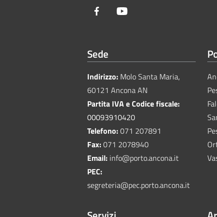
Facebook
Youtube
Sede
Po
Indirizzo:
Molo Santa Maria,
An
60121 Ancona AN
Pe
Partita IVA e Codice fiscale:
Fa
00093910420
Sa
Telefono:
071 207891
Pe
Fax:
071 2078940
Or
Email:
info@porto.ancona.it
Va
PEC:
segreteria@pec.porto.ancona.it
Servizi
Ar