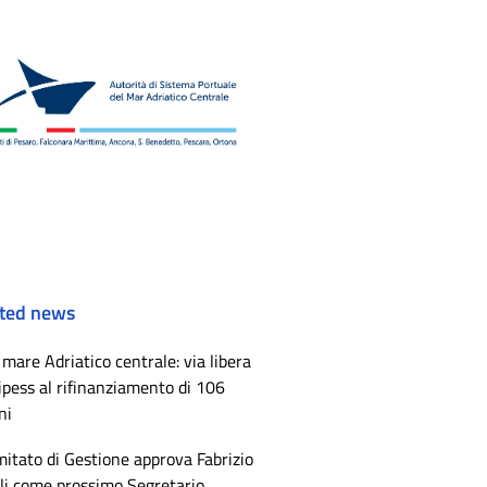
ted news
mare Adriatico centrale: via libera
ipess al rifinanziamento di 106
ni
mitato di Gestione approva Fabrizio
li come prossimo Segretario