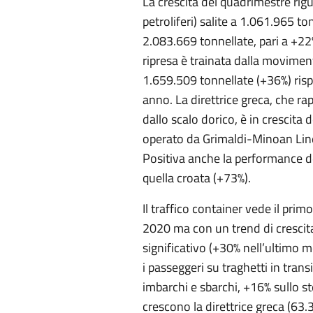
La crescita del quadrimestre rigu
petroliferi) salite a 1.061.965 t
2.083.669 tonnellate, pari a +22
ripresa è trainata dalla movimenta
1.659.509 tonnellate (+36%) risp
anno. La direttrice greca, che ra
dallo scalo dorico, è in crescita 
operato da Grimaldi-Minoan Line
Positiva anche la performance de
quella croata (+73%).
Il traffico container vede il pri
2020 ma con un trend di crescita
significativo (+30% nell’ultimo 
i passeggeri su traghetti in trans
imbarchi e sbarchi, +16% sullo st
crescono la direttrice greca (63.3