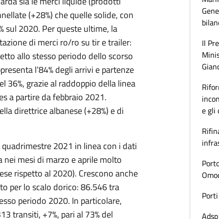
arda sia le merci liquide (prodotti
Gener
onnellate (+28%) che quelle solide, con
bilan
% sul 2020. Per queste ultime, la
zione di merci ro/ro su tir e trailer:
Il Pr
Minis
etto allo stesso periodo dello scorso
Gianc
ppresenta l’84% degli arrivi e partenze
del 36%, grazie al raddoppio della linea
Rifor
s a partire da febbraio 2021.
incon
lla direttrice albanese (+28%) e di
e gli
Rifin
infra
mo quadrimestre 2021 in linea con i dati
 nei mesi di marzo e aprile molto
Porto
mese rispetto al 2020). Crescono anche
Omoda
ito per lo scalo dorico: 86.546 tra
Porti
esso periodo 2020. In particolare,
13 transiti, +7%, pari al 73% del
Adsp 