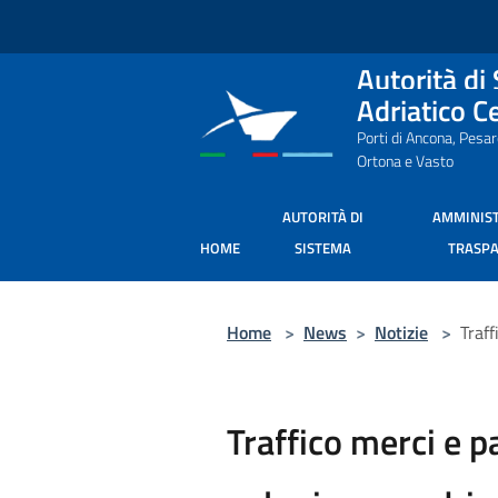
Salta al contenuto principale
Autorità di
Adriatico C
Porti di Ancona, Pesa
Ortona e Vasto
AUTORITÀ DI
AMMINIS
HOME
SISTEMA
TRASP
Home
>
News
>
Notizie
>
Traff
Traffico merci e p