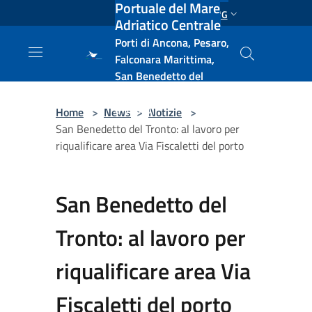
Portuale del Mare
Salta al contenuto principale
ENG
Adriatico Centrale
Porti di Ancona, Pesaro,
Falconara Marittima,
San Benedetto del
Tronto, Pescara, Ortona
e Vasto
Home
>
News
>
Notizie
>
San Benedetto del Tronto: al lavoro per
riqualificare area Via Fiscaletti del porto
San Benedetto del
Tronto: al lavoro per
riqualificare area Via
Fiscaletti del porto