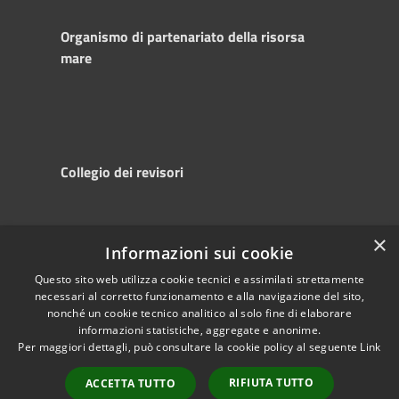
Organismo di partenariato della risorsa
mare
Collegio dei revisori
×
Informazioni sui cookie
RSS
Copyright © 2025
Accessibility
Autorità di
Questo sito web utilizza cookie tecnici e assimilati strettamente
necessari al corretto funzionamento e alla navigazione del sito,
Privacy
Sistema Portuale
nonché un cookie tecnico analitico al solo fine di elaborare
Cookie
del Mare Adriatico
informazioni statistiche, aggregate e anonime.
Sitemap
Centrale
Per maggiori dettagli, può consultare la cookie policy al seguente
Link
Powered by
Municipium
•
RIFIUTA TUTTO
ACCETTA TUTTO