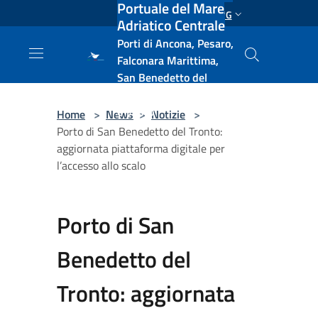
Portuale del Mare
Salta al contenuto principale
ENG
Adriatico Centrale
Porti di Ancona, Pesaro,
Falconara Marittima,
San Benedetto del
Tronto, Pescara, Ortona
e Vasto
Home
>
News
>
Notizie
>
Porto di San Benedetto del Tronto:
aggiornata piattaforma digitale per
l’accesso allo scalo
Porto di San
Benedetto del
Tronto: aggiornata