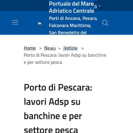
Portuale del Mare
Salta al contenuto principale
ENG
Adriatico Centrale
Porti di Ancona, Pesaro,
Falconara Marittima,
San Benedetto del
Tronto, Pescara, Ortona
e Vasto
Home
>
News
>
Notizie
>
Porto di Pescara: lavori Adsp su banchine
e per settore pesca
Porto di Pescara:
lavori Adsp su
banchine e per
settore pesca