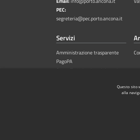
Email:
info@porto.ancona.it
Va
PEC:
segreteria@pec.porto.ancona.it
Servizi
Ar
Amministrazione trasparente
Co
PagoPA
Sportello Unico Amministrativo
Questo sito 
alla navig
RSS
Accessibility
Privacy
Cook