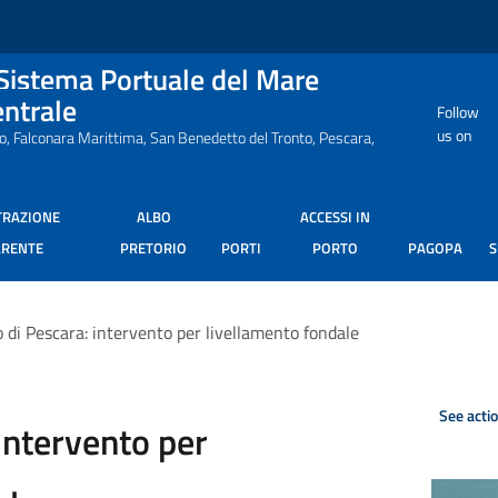
 Sistema Portuale del Mare
entrale
Follow
us on
ro, Falconara Marittima, San Benedetto del Tronto, Pescara,
TRAZIONE
ALBO
ACCESSI IN
ARENTE
PRETORIO
PORTI
PORTO
PAGOPA
 di Pescara: intervento per livellamento fondale
See acti
intervento per