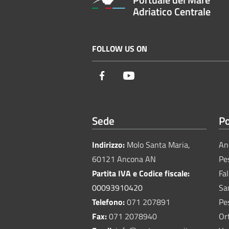
Adriatico Centrale
FOLLOW US ON
Facebook
Youtube
Sede
Po
Indirizzo:
Molo Santa Maria,
An
60121 Ancona AN
Pe
Partita IVA e Codice fiscale:
Fa
00093910420
Sa
Telefono:
071 207891
Pe
Fax:
071 2078940
Or