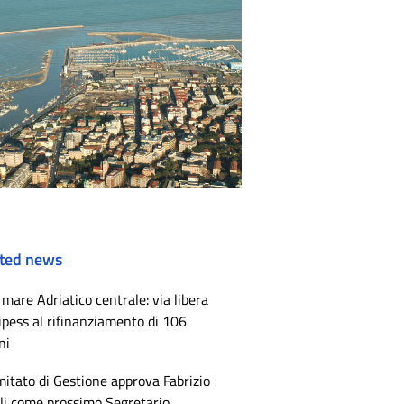
ted news
mare Adriatico centrale: via libera
ipess al rifinanziamento di 106
ni
mitato di Gestione approva Fabrizio
li come prossimo Segretario