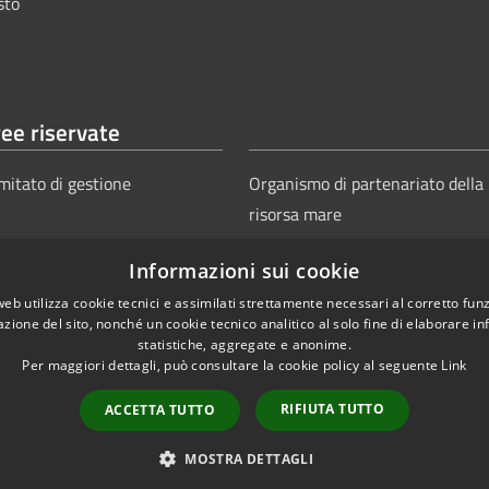
sto
ee riservate
mitato di gestione
Organismo di partenariato della
risorsa mare
Informazioni sui cookie
web utilizza cookie tecnici e assimilati strettamente necessari al corretto fu
azione del sito, nonché un cookie tecnico analitico al solo fine di elaborare i
statistiche, aggregate e anonime.
Per maggiori dettagli, può consultare la cookie policy al seguente
Link
Copyright © 2025
Aut
ie
Sitemap
RIFIUTA TUTTO
ACCETTA TUTTO
Power
MOSTRA DETTAGLI