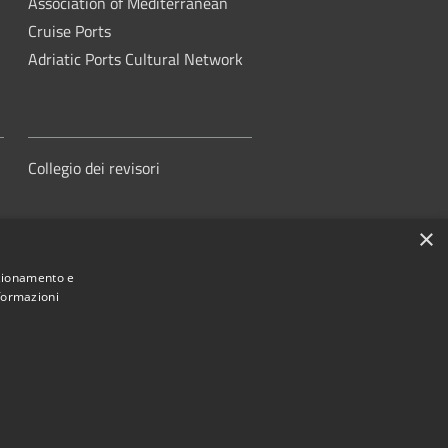
Association of Mediterranean
Cruise Ports
Adriatic Ports Cultural Network
Collegio dei revisori
×
nzionamento e
nformazioni
orità di Sistema Portuale del Mare
Adriatico Centrale
ed by
•
Municipium
Accesso redazione