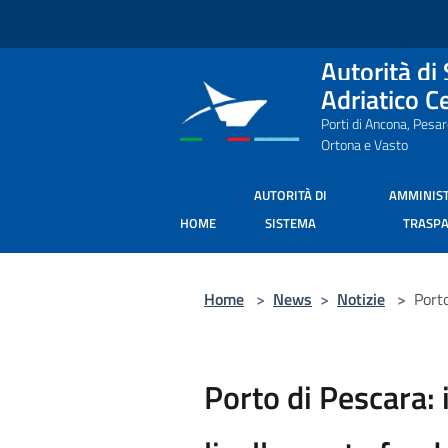
Salta al contenuto principale
Autorità di
Adriatico C
Porti di Ancona, Pesa
Ortona e Vasto
AUTORITÀ DI
AMMINIS
HOME
SISTEMA
TRASP
Home
>
News
>
Notizie
>
Porto
Porto di Pescara: 