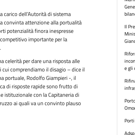
Gener
 carico dell’Autorità di sistema
bilan
la convinta attenzione alla portualità
Il Pr
ti potenzialità finora inespresse
Minis
competitivo importante per la
Gianc
.
Rifor
celerità per dare una risposta alle
incon
e gli
i cui comprendiamo il disagio – dice il
ma portuale, Rodolfo Giampieri -, il
Rifin
erca di risposte rapide sono frutto di
infra
e istituzionale con la Capitaneria di
Porto
ruzzo ai quali va un convinto plauso
Omoda
Porti
Adsp 