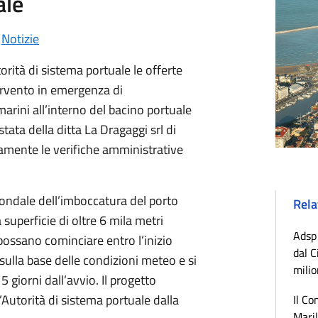
ale
•
Notizie
orità di sistema portuale le offerte
rvento in emergenza di
rini all’interno del bacino portuale
stata della ditta La Dragaggi srl di
amente le verifiche amministrative
fondale dell’imboccatura del porto
Rela
superficie di oltre 6 mila metri
Adsp 
 possano cominciare entro l’inizio
dal C
ulla base delle condizioni meteo e si
milio
iorni dall’avvio. Il progetto
l’Autorità di sistema portuale dalla
Il Co
Maril