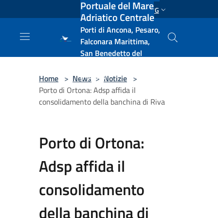
Portuale del Mare
Salta al contenuto principale
ENG
Adriatico Centrale
Porti di Ancona, Pesaro,
Falconara Marittima,
San Benedetto del
Tronto, Pescara, Ortona
e Vasto
Home
>
News
>
Notizie
>
Porto di Ortona: Adsp affida il
consolidamento della banchina di Riva
Porto di Ortona:
Adsp affida il
consolidamento
della banchina di