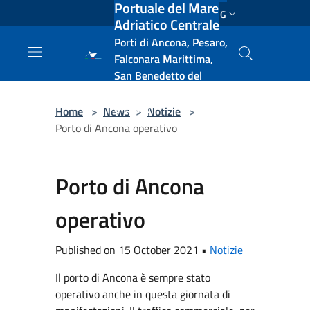
Portuale del Mare
Salta al contenuto principale
ENG
Adriatico Centrale
Porti di Ancona, Pesaro,
Falconara Marittima,
San Benedetto del
Tronto, Pescara, Ortona
e Vasto
Home
>
News
>
Notizie
>
Porto di Ancona operativo
Porto di Ancona
operativo
Published on 15 October 2021 •
Notizie
Il porto di Ancona è sempre stato
operativo anche in questa giornata di