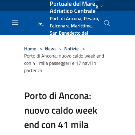
Portuale del Mare
Salta al contenuto principale
ENG
Adriatico Centrale
Porti di Ancona, Pesaro,
Falconara Marittima,
San Benedetto del
Tronto, Pescara, Ortona
e Vasto
Home
>
News
>
Notizie
>
Porto di Ancona: nuovo caldo week end
con 41 mila passeggeri e 17 navi in
partenza
Porto di Ancona:
nuovo caldo week
end con 41 mila