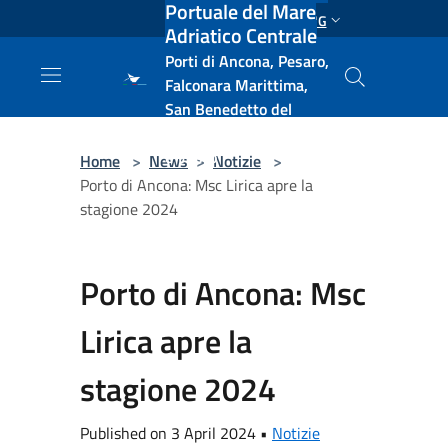
Portuale del Mare
Salta al contenuto principale
ENG
Adriatico Centrale
Porti di Ancona, Pesaro,
Falconara Marittima,
San Benedetto del
Tronto, Pescara, Ortona
e Vasto
Home
>
News
>
Notizie
>
Porto di Ancona: Msc Lirica apre la
stagione 2024
Porto di Ancona: Msc
Lirica apre la
stagione 2024
Published on 3 April 2024 •
Notizie