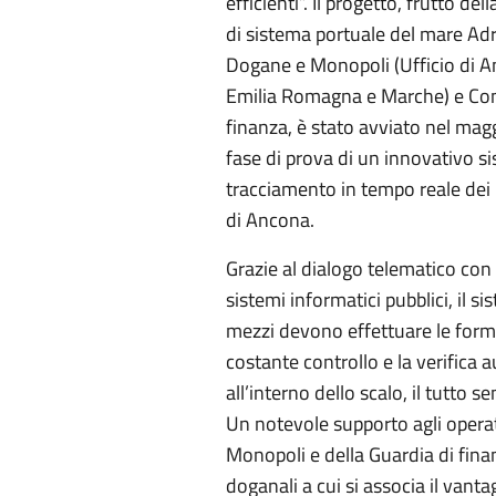
efficienti”. Il progetto, frutto de
di sistema portuale del mare Adri
Dogane e Monopoli (Ufficio di A
Emilia Romagna e Marche) e Com
finanza, è stato avviato nel mag
fase di prova di un innovativo sist
tracciamento in tempo reale dei 
di Ancona.
Grazie al dialogo telematico con gl
sistemi informatici pubblici, il s
mezzi devono effettuare le for
costante controllo e la verifica 
all’interno dello scalo, il tutto 
Un notevole supporto agli operat
Monopoli e della Guardia di finan
doganali a cui si associa il vant