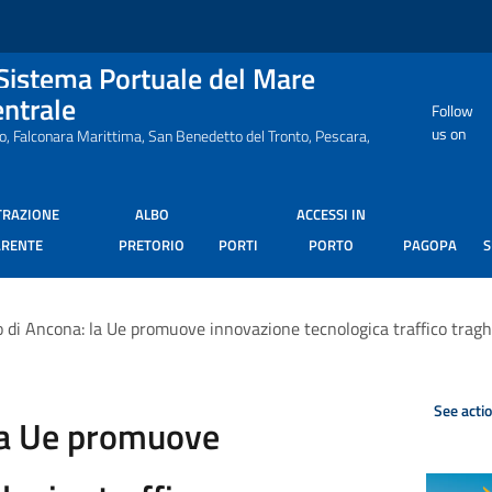
 Sistema Portuale del Mare
entrale
Follow
us on
ro, Falconara Marittima, San Benedetto del Tronto, Pescara,
TRAZIONE
ALBO
ACCESSI IN
ARENTE
PRETORIO
PORTI
PORTO
PAGOPA
o di Ancona: la Ue promuove innovazione tecnologica traffico tragh
See acti
la Ue promuove