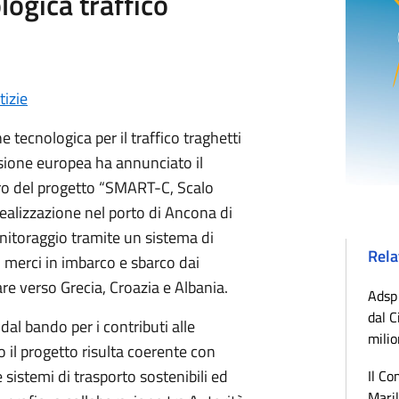
ogica traffico
tizie
tecnologica per il traffico traghetti
ione europea ha annunciato il
ro del progetto “SMART-C, Scalo
realizzazione nel porto di Ancona di
nitoraggio tramite un sistema di
Rela
ico merci in imbarco e sbarco dai
re verso Grecia, Croazia e Albania.
Adsp 
dal C
dal bando per i contributi alle
milio
 il progetto risulta coerente con
e sistemi di trasporto sostenibili ed
Il Co
Maril