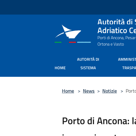
Salta al contenuto principale
Autorità di
Adriatico C
Porti di Ancona, Pesa
Ortona e Vasto
AUTORITÀ DI
AMMINIS
HOME
SISTEMA
TRASP
Home
>
News
>
Notizie
>
Port
Porto di Ancona: 