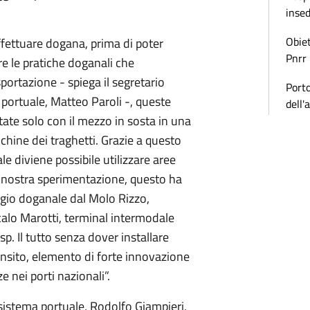
inse
Obiet
fettuare dogana, prima di poter
Pnrr
re le pratiche doganali che
portazione - spiega il segretario
Porto
 portuale, Matteo Paroli -, queste
dell'
ate solo con il mezzo in sosta in una
chine dei traghetti. Grazie a questo
le diviene possibile utilizzare aree
la nostra sperimentazione, questo ha
ggio doganale dal Molo Rizzo,
scalo Marotti, terminal intermodale
. Il tutto senza dover installare
ransito, elemento di forte innovazione
e nei porti nazionali”.
i sistema portuale, Rodolfo Giampieri,