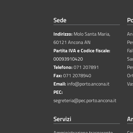
Sede
Po
Indirizzo:
Molo Santa Maria,
An
60121 Ancona AN
Pe
Partita IVA e Codice fiscale:
Fa
00093910420
Sa
Telefono:
071 207891
Pe
Fax:
071 2078940
Or
Email:
info@porto.ancona.it
Va
PEC:
segreteria@pec.porto.ancona.it
Servizi
Ar
Amministrazione trasparente
Co