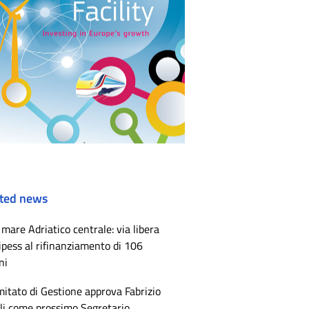
ted news
mare Adriatico centrale: via libera
ipess al rifinanziamento di 106
ni
mitato di Gestione approva Fabrizio
li come prossimo Segretario