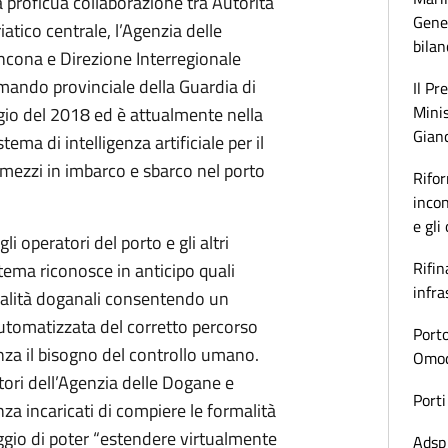
lla proficua collaborazione tra Autorità
Gener
atico centrale, l’Agenzia delle
bilan
ncona e Direzione Interregionale
ando provinciale della Guardia di
Il Pr
Minis
gio del 2018 ed è attualmente nella
Gianc
ema di intelligenza artificiale per il
mezzi in imbarco e sbarco nel porto
Rifor
incon
e gli
i operatori del porto e gli altri
Rifin
istema riconosce in anticipo quali
infra
malità doganali consentendo un
automatizzata del corretto percorso
Porto
senza il bisogno del controllo umano.
Omoda
ori dell’Agenzia delle Dogane e
Porti
za incaricati di compiere le formalità
aggio di poter “estendere virtualmente
Adsp 