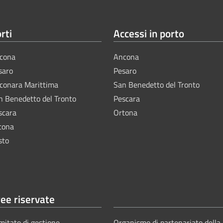
rti
Accessi in porto
cona
Ancona
saro
Pesaro
lconara Marittima
San Benedetto del Tronto
n Benedetto del Tronto
Pescara
scara
Ortona
tona
sto
ee riservate
mitato di gestione
Organismo di partenariato della