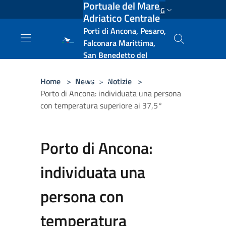
Portuale del Mare
Salta al contenuto principale
ENG
Adriatico Centrale
Porti di Ancona, Pesaro,
Falconara Marittima,
San Benedetto del
Tronto, Pescara, Ortona
e Vasto
Home
>
News
>
Notizie
>
Porto di Ancona: individuata una persona
con temperatura superiore ai 37,5°
Porto di Ancona:
individuata una
persona con
temperatura