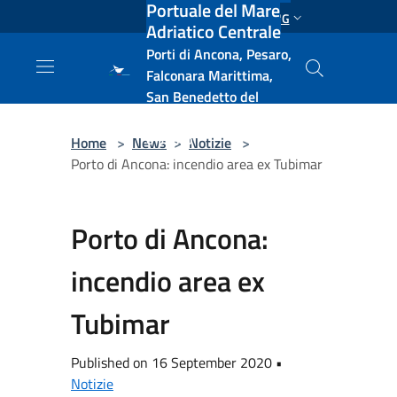
Portuale del Mare
Salta al contenuto principale
ENG
Adriatico Centrale
Porti di Ancona, Pesaro,
Falconara Marittima,
San Benedetto del
Tronto, Pescara, Ortona
e Vasto
Home
>
News
>
Notizie
>
Porto di Ancona: incendio area ex Tubimar
Porto di Ancona:
incendio area ex
Tubimar
Published on 16 September 2020 •
Notizie