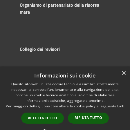
Organismo di partenariato della risorsa
mare
Collegio dei revisori
×
Informazioni sui cookie
RSS
Copyright © 2025
Accessibility
Autorità di
Questo sito web utilizza cookie tecnici e assimilati strettamente
necessari al corretto funzionamento e alla navigazione del sito,
Privacy
Sistema Portuale
nonché un cookie tecnico analitico al solo fine di elaborare
Cookie
del Mare Adriatico
informazioni statistiche, aggregate e anonime.
Sitemap
Centrale
Per maggiori dettagli, può consultare la cookie policy al seguente
Link
Powered by
Municipium
•
RIFIUTA TUTTO
ACCETTA TUTTO
Accesso redazione