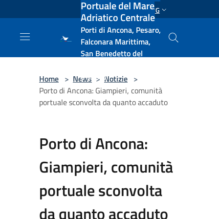
Portuale del Mare
Salta al contenuto principale
ENG
Adriatico Centrale
Porti di Ancona, Pesaro,
Falconara Marittima,
San Benedetto del
Tronto, Pescara, Ortona
e Vasto
Home
>
News
>
Notizie
>
Porto di Ancona: Giampieri, comunità
portuale sconvolta da quanto accaduto
Porto di Ancona:
Giampieri, comunità
portuale sconvolta
da quanto accaduto