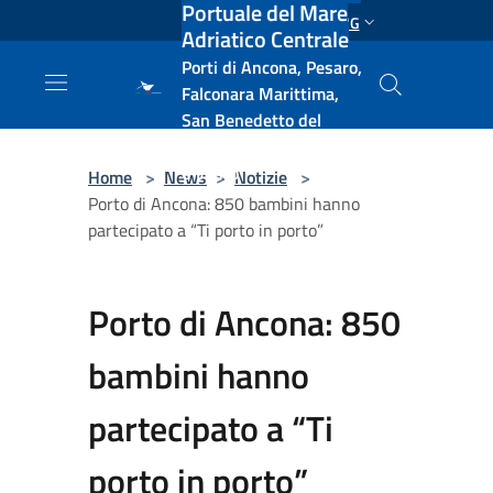
Portuale del Mare
Salta al contenuto principale
ENG
Adriatico Centrale
Porti di Ancona, Pesaro,
Falconara Marittima,
San Benedetto del
Tronto, Pescara, Ortona
e Vasto
Home
>
News
>
Notizie
>
Porto di Ancona: 850 bambini hanno
partecipato a “Ti porto in porto”
Porto di Ancona: 850
bambini hanno
partecipato a “Ti
porto in porto”