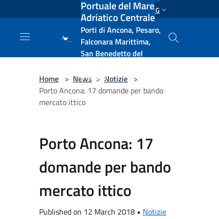
Portuale del Mare
Salta al contenuto principale
ENG
Adriatico Centrale
Porti di Ancona, Pesaro,
Falconara Marittima,
San Benedetto del
Tronto, Pescara, Ortona
e Vasto
Home
>
News
>
Notizie
>
Porto Ancona: 17 domande per bando
mercato ittico
Porto Ancona: 17
domande per bando
mercato ittico
Published on 12 March 2018 •
Notizie