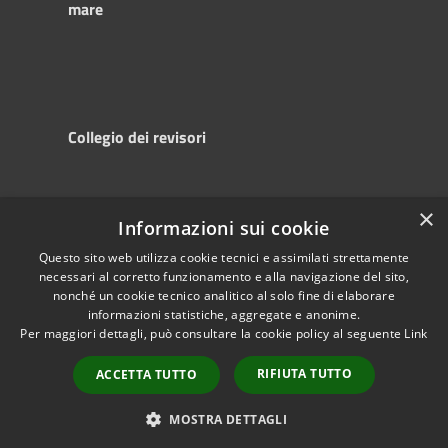
mare
Collegio dei revisori
×
Informazioni sui cookie
RSS
Copyright © 2025
Accessibility
Autorità di
Questo sito web utilizza cookie tecnici e assimilati strettamente
necessari al corretto funzionamento e alla navigazione del sito,
Privacy
Sistema Portuale
nonché un cookie tecnico analitico al solo fine di elaborare
Cookie
del Mare Adriatico
informazioni statistiche, aggregate e anonime.
Sitemap
Centrale
Per maggiori dettagli, può consultare la cookie policy al seguente
Link
Powered by
Municipium
•
RIFIUTA TUTTO
ACCETTA TUTTO
Accesso redazione
MOSTRA DETTAGLI