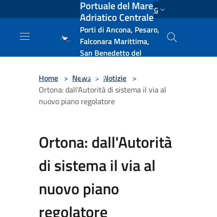
Portuale del Mare
Salta al contenuto principale
ENG
Adriatico Centrale
Porti di Ancona, Pesaro,
Falconara Marittima,
San Benedetto del
Tronto, Pescara, Ortona
e Vasto
Home
>
News
>
Notizie
>
Ortona: dall'Autorità di sistema il via al
nuovo piano regolatore
Ortona: dall'Autorità
di sistema il via al
nuovo piano
regolatore