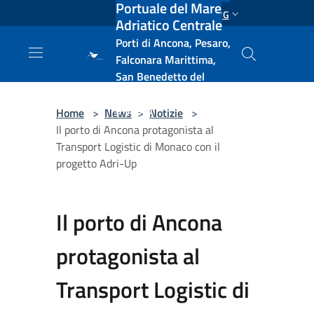
Portuale del Mare
Salta al contenuto principale
ENG
Adriatico Centrale
Porti di Ancona, Pesaro,
Falconara Marittima,
San Benedetto del
Tronto, Pescara, Ortona
e Vasto
Home
>
News
>
Notizie
>
Il porto di Ancona protagonista al
Transport Logistic di Monaco con il
progetto Adri-Up
Il porto di Ancona
protagonista al
Transport Logistic di