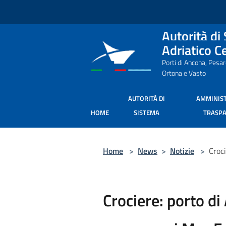
Salta al contenuto principale
Autorità di
Adriatico C
Porti di Ancona, Pesa
Ortona e Vasto
AUTORITÀ DI
AMMINIS
HOME
SISTEMA
TRASP
Home
>
News
>
Notizie
>
Croc
Crociere: porto d