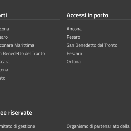
rti
Accessi in porto
cona
Ancona
saro
Pesaro
lconara Marittima
San Benedetto del Tronto
n Benedetto del Tronto
Pescara
scara
Ortona
tona
sto
ee riservate
mitato di gestione
Organismo di partenariato della