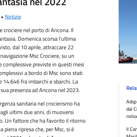
antasia nel 2022
 •
Notizie
e crociere nel porto di Ancona. Il
Fantasia. Domenica scorsa l’ultima
isto, dal 10 aprile, attraccare 22
 navigazione Msc Crociere, su un
he complessive previste in questi mesi
complessivi a bordo di Msc sono stati
e 14.646 fra imbarchi e sbarchi. La
Rela
 sua presenza ad Ancona nel 2023.
Adsp 
mergenza sanitaria nel crocierismo ha
dal C
agli ultimi due anni, di muoversi
milio
o. Un fattore che ha favorito il ritorno
 piena ripresa che, per Msc, si è
Il Co
Maril