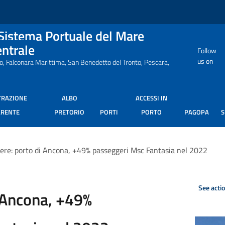
 Sistema Portuale del Mare
entrale
Follow
us on
ro, Falconara Marittima, San Benedetto del Tronto, Pescara,
TRAZIONE
ALBO
ACCESSI IN
ARENTE
PRETORIO
PORTI
PORTO
PAGOPA
iere: porto di Ancona, +49% passeggeri Msc Fantasia nel 2022
See acti
i Ancona, +49%