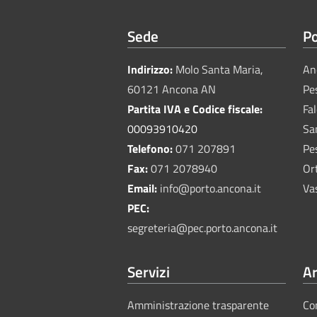
Sede
Po
Indirizzo:
Molo Santa Maria,
An
60121 Ancona AN
Pe
Partita IVA e Codice fiscale:
Fa
00093910420
Sa
Telefono:
071 207891
Pe
Fax:
071 2078940
Or
Email:
info@porto.ancona.it
Va
PEC:
segreteria@pec.porto.ancona.it
Servizi
Ar
Amministrazione trasparente
Co