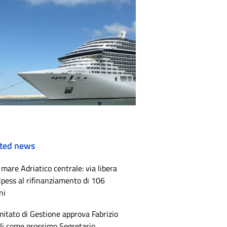
ted news
mare Adriatico centrale: via libera
ipess al rifinanziamento di 106
ni
mitato di Gestione approva Fabrizio
li come prossimo Segretario