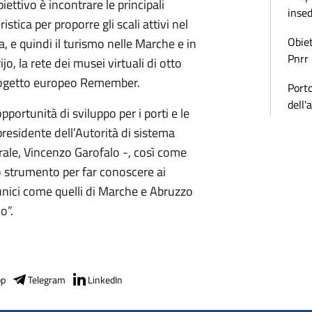
ettivo è incontrare le principali
inse
tica per proporre gli scali attivi nel
Obiet
, e quindi il turismo nelle Marche e in
Pnrr
o, la rete dei musei virtuali di otto
l progetto europeo Remember.
Porto
dell'
portunità di sviluppo per i porti e le
presidente dell’Autorità di sistema
rale, Vincenzo Garofalo -, così come
 strumento per far conoscere ai
ri unici come quelli di Marche e Abruzzo
o”.
pp
Telegram
LinkedIn