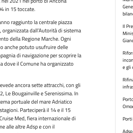
a nel 2021 nel porto di Ancona
Gener
94 in 15 toccate.
bilan
hanno raggiunto la centrale piazza
Il Pr
 organizzata dall’Autorità di sistema
Minis
ento della Regione Marche. Ogni
Gianc
o anche potuto usufruire delle
Rifor
pagnia di navigazione per scoprire la
incon
na dove il Comune ha organizzato
e gli
Rifin
evede ancora sette attracchi, con gli
infra
 2, Le Bougainville e Serenissima. In
Porto
tema portuale del mare Adriatico
Omoda
tagioni. Parteciperà il 14 e il 15
ruise Med, fiera internazionale di
Porti
me alle altre Adsp e con il
Adsp 