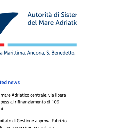
ted news
mare Adriatico centrale: via libera
ipess al rifinanziamento di 106
ni
mitato di Gestione approva Fabrizio
li come prossimo Segretario