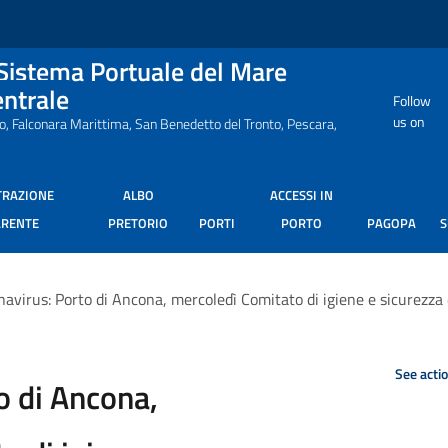
 Sistema Portuale del Mare
entrale
Follow
us on
ro, Falconara Marittima, San Benedetto del Tronto, Pescara,
TRAZIONE
ALBO
ACCESSI IN
ARENTE
PRETORIO
PORTI
PORTO
PAGOPA
avirus: Porto di Ancona, mercoledì Comitato di igiene e sicurezza 
See acti
o di Ancona,