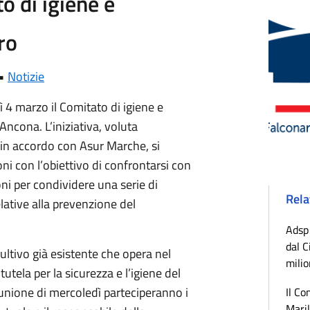
o di igiene e
ro
 •
Notizie
 4 marzo il Comitato di igiene e
Ancona. L’iniziativa, voluta
e in accordo con Asur Marche, si
ni con l’obiettivo di confrontarsi con
ioni per condividere una serie di
Rela
ative alla prevenzione del
Adsp 
dal C
ltivo già esistente che opera nel
milio
utela per la sicurezza e l’igiene del
iunione di mercoledì parteciperanno i
Il Co
Maril