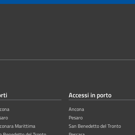
rti
Accessi in porto
cona
Ancona
saro
Pesaro
lconara Marittima
San Benedetto del Tronto
n Benedetto del Tronto
Pescara