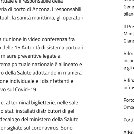
ortuale e il responsabile della
Gener
ia di porto di Ancona, i responsabili
bilan
uali, la sanità marittima, gli operatori
Il Pr
Minis
a riunione in video conferenza fra
Gianc
za delle 16 Autorità di sistema portuali
Rifor
 misure preventive legate al
incon
stema portuale nazionale è allineato e
e gli
ero della Salute adottando in maniera
Rifin
one individuale e i disinfettanti e
infra
ivo sul Covid-19.
Porto
, al terminal biglietterie, nelle sale
Omoda
 stati installati distributori di gel
l decalogo del ministero della Salute
Porti
nsigliate sul coronavirus. Sono
Adsp 