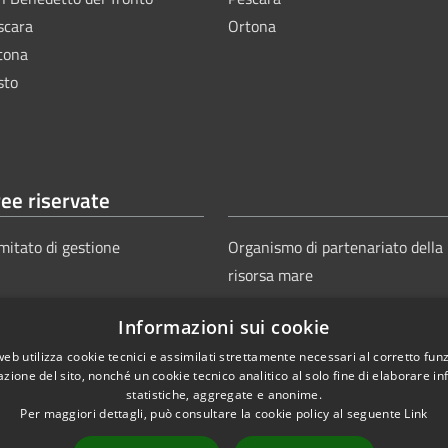
scara
Ortona
tona
sto
ee riservate
mitato di gestione
Organismo di partenariato della
risorsa mare
Informazioni sui cookie
web utilizza cookie tecnici e assimilati strettamente necessari al corretto fu
azione del sito, nonché un cookie tecnico analitico al solo fine di elaborare i
statistiche, aggregate e anonime.
Per maggiori dettagli, può consultare la cookie policy al seguente
Link
Copyright © 2025
Aut
ie
Sitemap