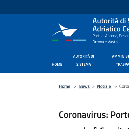
Salta al contenuto principale
Autorità di
Adriatico C
Porti di Ancona, Pesa
Ortona e Vasto
AUTORITÀ DI
AMMINIS
HOME
SISTEMA
TRASP
Home
>
News
>
Notizie
>
Coron
Coronavirus: Port