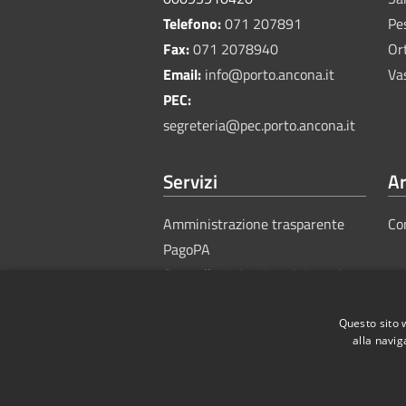
Telefono:
071 207891
Pe
Fax:
071 2078940
Or
Email:
info@porto.ancona.it
Va
PEC:
segreteria@pec.porto.ancona.it
Servizi
Ar
Amministrazione trasparente
Co
PagoPA
Sportello Unico Amministrativo
Questo sito 
alla navig
RSS
Accessibility
Privacy
Cook