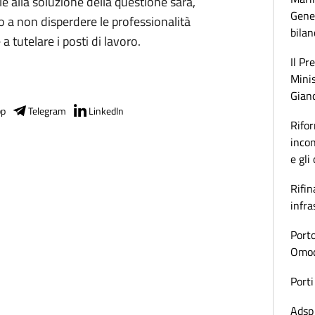
le alla soluzione della questione sarà,
Gener
o a non disperdere le professionalità
bilan
a tutelare i posti di lavoro.
Il Pr
Minis
Gianc
pp
Telegram
LinkedIn
Rifor
incon
e gli
Rifin
infra
Porto
Omoda
Porti
Adsp 