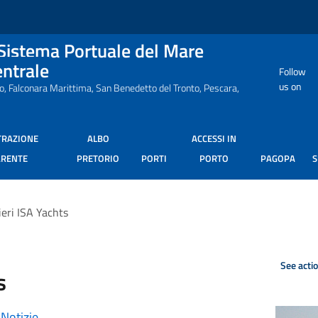
 Sistema Portuale del Mare
entrale
Follow
us on
ro, Falconara Marittima, San Benedetto del Tronto, Pescara,
TRAZIONE
ALBO
ACCESSI IN
ARENTE
PRETORIO
PORTI
PORTO
PAGOPA
ieri ISA Yachts
See acti
s
•
Notizie