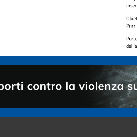
inse
Obiet
Pnrr
Porto
dell'