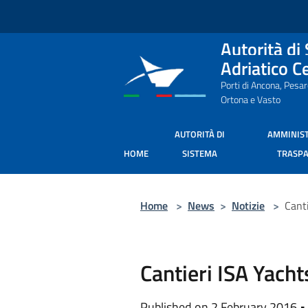
Salta al contenuto principale
Autorità di
Adriatico C
Porti di Ancona, Pesa
Ortona e Vasto
AUTORITÀ DI
AMMINIS
HOME
SISTEMA
TRASP
Home
>
News
>
Notizie
>
Cant
Cantieri ISA Yacht
Published on 2 February 2016 