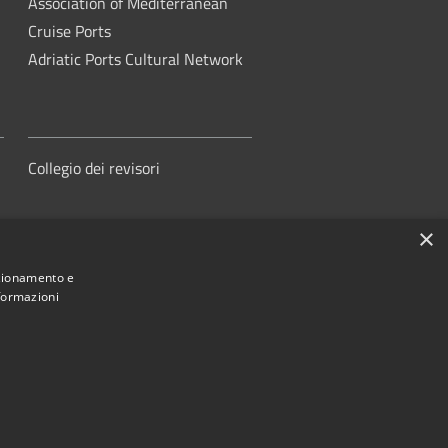
Association of Mediterranean
Cruise Ports
Adriatic Ports Cultural Network
Collegio dei revisori
×
nzionamento e
nformazioni
orità di Sistema Portuale del Mare
Adriatico Centrale
ed by
•
Municipium
Accesso redazione