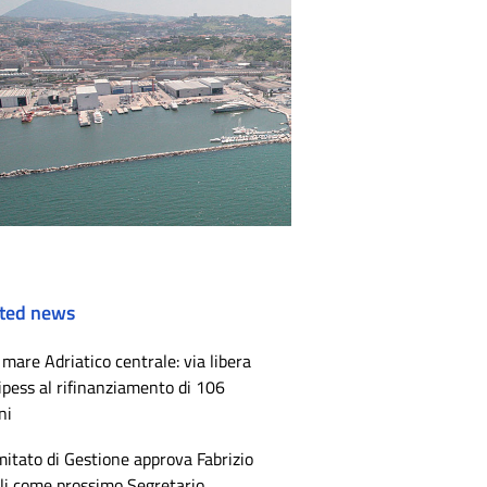
ted news
mare Adriatico centrale: via libera
ipess al rifinanziamento di 106
ni
mitato di Gestione approva Fabrizio
li come prossimo Segretario