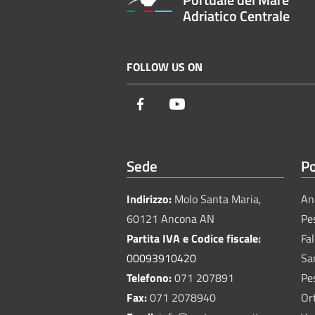
Adriatico Centrale
FOLLOW US ON
Facebook
Youtube
Sede
Po
Indirizzo:
Molo Santa Maria,
An
60121 Ancona AN
Pe
Partita IVA e Codice fiscale:
Fa
00093910420
Sa
Telefono:
071 207891
Pe
Fax:
071 2078940
Or