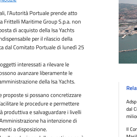
ali, l’Autorità Portuale prende atto
a Frittelli Maritime Group S.p.a. non
osta di acquisto della Isa Yachts
dispensabile per il rilascio della
a dal Comitato Portuale di lunedì 25
ggetti interessati a rilevare le
 possono avanzare liberamente le
i amministrazione della Isa Yachts.
Rela
le proposte si possano concretizzare
Adsp 
 facilitare le procedure e permettere
dal C
tà produttiva e salvaguardare i livelli
milio
a Amministrazione ha intenzione di
rumenti a disposizione.
Il Co
Maril