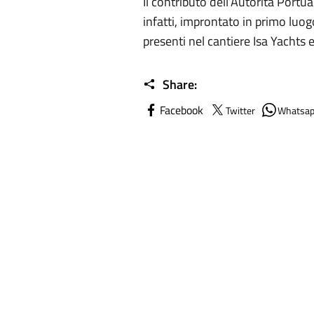
Il contributo dell’Autorità Portua
infatti, improntato in primo luog
presenti nel cantiere Isa Yachts e 
Share:
Facebook
Twitter
Whatsa