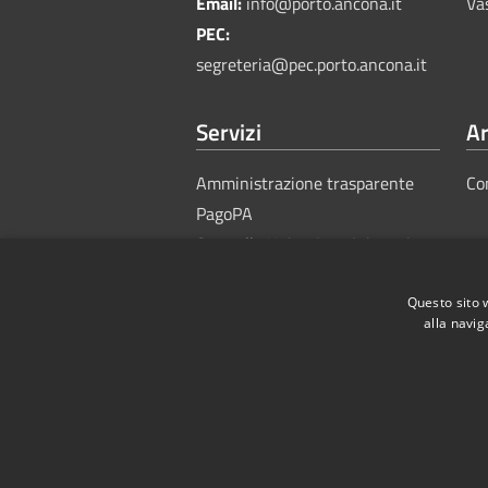
Email:
info@porto.ancona.it
Va
PEC:
segreteria@pec.porto.ancona.it
Servizi
Ar
Amministrazione trasparente
Co
PagoPA
Sportello Unico Amministrativo
Questo sito 
alla navig
RSS
Accessibility
Privacy
Cook