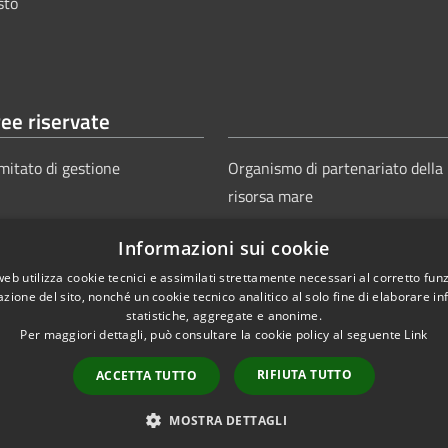
sto
ee riservate
mitato di gestione
Organismo di partenariato della
risorsa mare
Informazioni sui cookie
web utilizza cookie tecnici e assimilati strettamente necessari al corretto fu
azione del sito, nonché un cookie tecnico analitico al solo fine di elaborare i
statistiche, aggregate e anonime.
Per maggiori dettagli, può consultare la cookie policy al seguente
Link
Copyright © 2025
Aut
ie
Sitemap
RIFIUTA TUTTO
ACCETTA TUTTO
Power
MOSTRA DETTAGLI