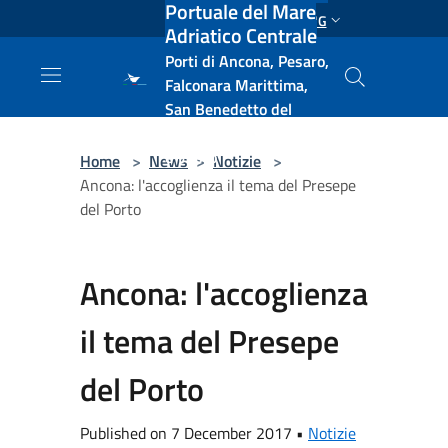
Portuale del Mare
Salta al contenuto principale
ENG
Adriatico Centrale
Porti di Ancona, Pesaro,
Falconara Marittima,
San Benedetto del
Tronto, Pescara, Ortona
e Vasto
Home
>
News
>
Notizie
>
Ancona: l'accoglienza il tema del Presepe
del Porto
Ancona: l'accoglienza
il tema del Presepe
del Porto
Published on 7 December 2017 •
Notizie