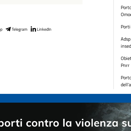
Porto
Omoda
Porti
pp
Telegram
LinkedIn
Adsp 
inse
Obiet
Pnrr
Porto
dell'