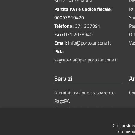
60121 Ancona AN
Pe
Partita IVA e Codice fiscale:
Fa
00093910420
Sa
Telefono:
071 207891
Pe
Fax:
071 2078940
Or
Email:
info@porto.ancona.it
Va
PEC:
segreteria@pec.porto.ancona.it
Servizi
Ar
Amministrazione trasparente
Co
PagoPA
Sportello Unico Amministrativo
Questo sito 
alla navig