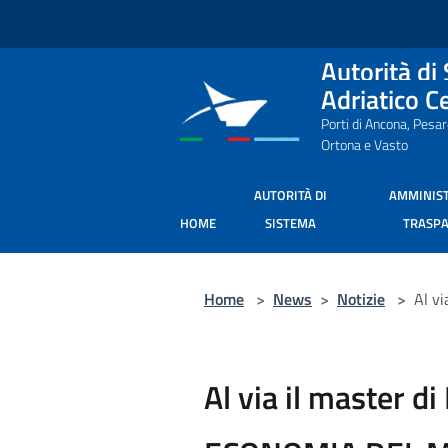
Salta al contenuto principale
Autorità di
Adriatico C
Porti di Ancona, Pesa
Ortona e Vasto
AUTORITÀ DI
AMMINIS
HOME
SISTEMA
TRASP
Home
>
News
>
Notizie
>
Al v
Al via il master di