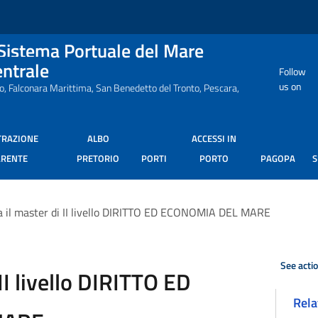
 Sistema Portuale del Mare
entrale
Follow
us on
ro, Falconara Marittima, San Benedetto del Tronto, Pescara,
TRAZIONE
ALBO
ACCESSI IN
ARENTE
PRETORIO
PORTI
PORTO
PAGOPA
ia il master di II livello DIRITTO ED ECONOMIA DEL MARE
See acti
 II livello DIRITTO ED
Rela