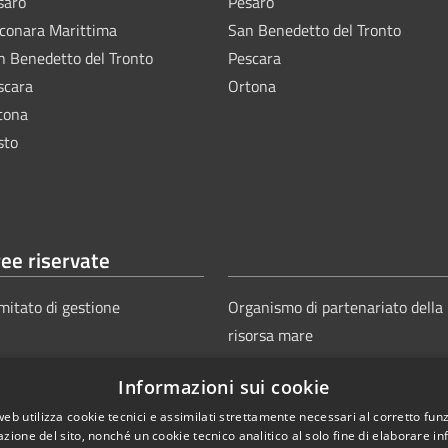
saro
Pesaro
lconara Marittima
San Benedetto del Tronto
n Benedetto del Tronto
Pescara
scara
Ortona
tona
sto
ee riservate
mitato di gestione
Organismo di partenariato della
risorsa mare
Informazioni sui cookie
web utilizza cookie tecnici e assimilati strettamente necessari al corretto fu
azione del sito, nonché un cookie tecnico analitico al solo fine di elaborare i