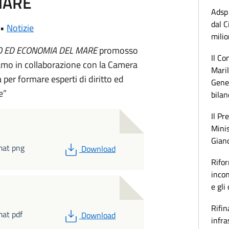
MARE
Adsp 
dal C
 •
Notizie
milio
O ED ECONOMIA DEL MARE
promosso
Il Co
eramo in collaborazione con la Camera
Maril
per formare esperti di diritto ed
Gener
e”
bilan
Il Pr
Minis
Gianc
PDF
mat png
Download
Rifor
incon
e gli
Rifin
PDF
at pdf
Download
infra