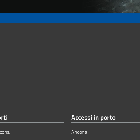
rti
Accessi in porto
cona
Ancona