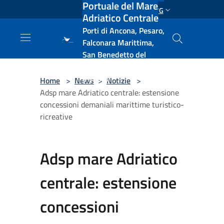
Portuale del Mare
Salta al contenuto principale
ENG
Adriatico Centrale
Porti di Ancona, Pesaro,
Falconara Marittima,
San Benedetto del
Tronto, Pescara, Ortona
e Vasto
Home
>
News
>
Notizie
>
Adsp mare Adriatico centrale: estensione
concessioni demaniali marittime turistico-
ricreative
Adsp mare Adriatico
centrale: estensione
concessioni